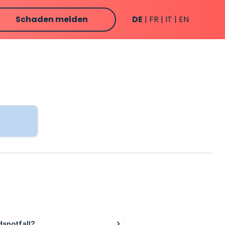
Schaden melden
DE
FR
IT
EN