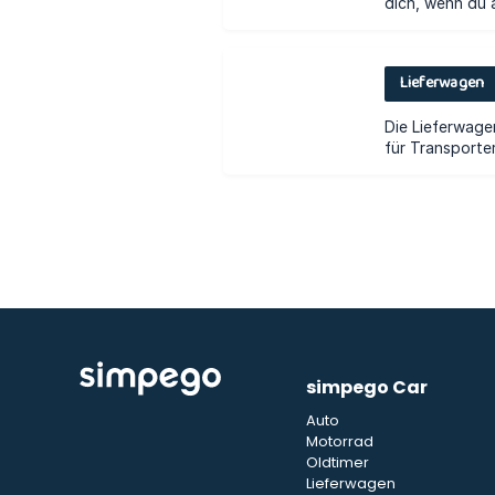
simpego Car
Auto
Motorrad
Oldtimer
Lieferwagen