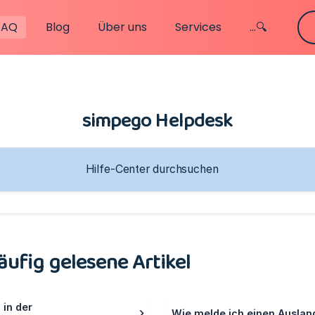
FAQ
Blog
Über uns
Services
...🔍