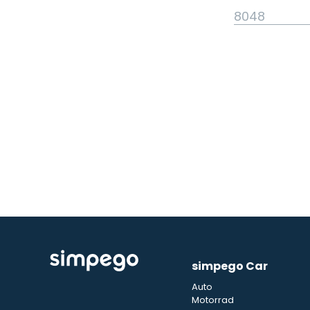
simpego Car
Auto
Motorrad