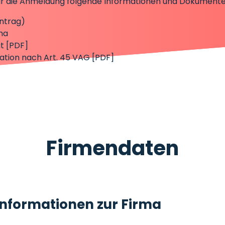
 für die Anmeldung folgende Informationen und Dokumente
intrag)
ma
t [PDF]
tion nach Art. 45 VAG [PDF]