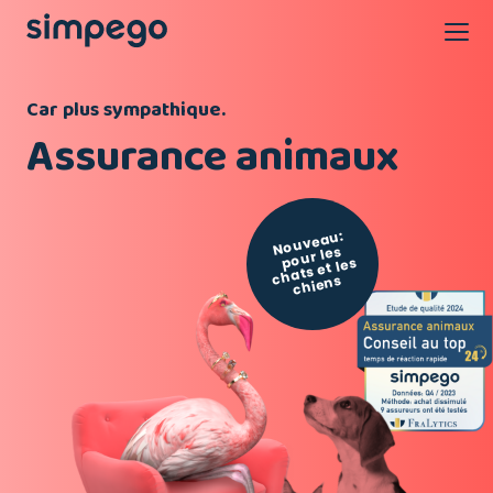
Car plus sympathique.
Assurance animaux
Nouveau:
pour les
chats et les
chiens