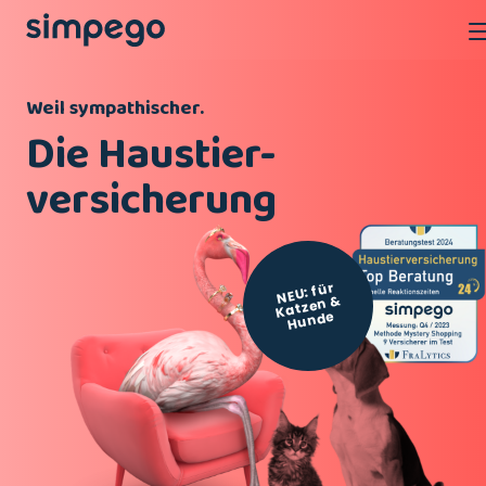
Weil sympathischer.
Die Haustier-
versicherung
NEU: für
Katzen
&
Hunde